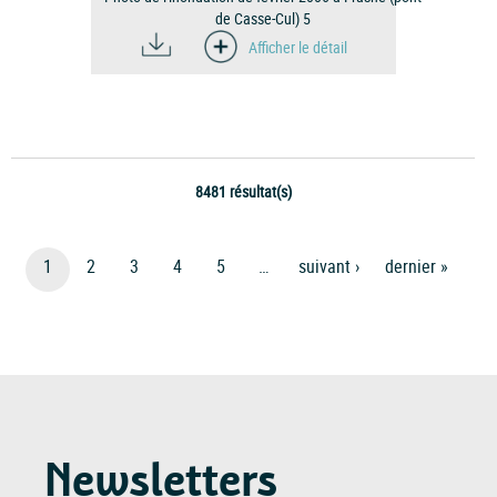
de Casse-Cul) 5
Afficher le détail
8481 résultat(s)
Pagination
Page
1
Page
2
Page
3
Page
4
Page
5
…
Page
Suivant ›
Dernière
Dernier »
courante
Suivante
Page
Newsletters