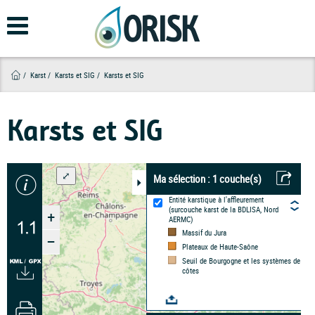
Aller
au
contenu
principal
Karst
Karsts et SIG
Karsts et SIG
Karsts et SIG
⤢
Ma sélection :
1
couche(s)
Entité karstique à l'affleurement
(surcouche karst de la BDLISA, Nord
+
AERMC)
Massif du Jura
–
Plateaux de Haute-Saône
Seuil de Bourgogne et les systèmes de
côtes