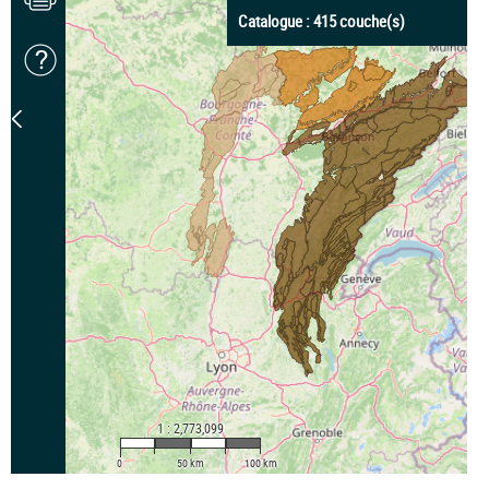
Catalogue :
415
couche(s)
1 : 2,773,099
0
50 km
100 km