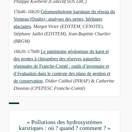
Philippe Koeberlé (Collectif SOS LRC)
15h40–16h20
Géomorphologie karstique du réseau du
Verneau (Doubs) : analyses des pertes, héritages
glaciaires
.
Margot Vivier (EDYTEM, CENOTE)
,
Stéphane Jaillet (EDYTEM)
,
Jean-Baptiste Charlier
(BRGM)
16h20–17h00
Le patrimoine géologique du karst et
des grottes à chiroptères des réserves naturelles
régionales de Franche-Comté : outils d’inventaire et
d’évaluation dans le contexte des plans de gestion et
de conservation
.
Didier Cailhol (INRAP)
&
Catherine
Dionisio (CPEPESC Franche-Comté)
« Pollutions des hydrosystèmes
karstiques : où ? quand ? comment ? »