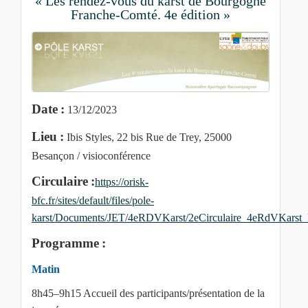
« Les rendez-vous du karst de Bourgogne
Franche-Comté. 4e édition »
Date :
13/12/2023
Lieu :
Ibis Styles, 22 bis Rue de Trey, 25000
Besançon / visioconférence
Circulaire :
https://orisk-
bfc.fr/sites/default/files/pole-
karst/Documents/JET/4eRDVKarst/2eCirculaire_4eRdVKarst
Programme :
Matin
8h45–9h15 Accueil des participants/présentation de la