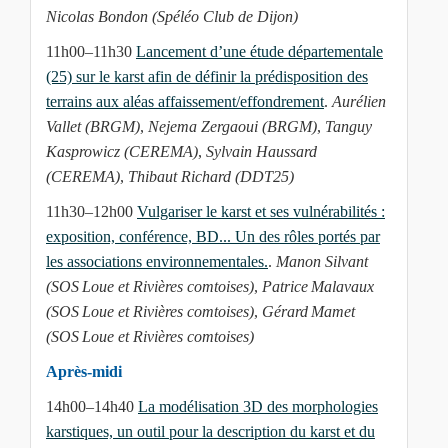
Nicolas Bondon (Spéléo Club de Dijon)
11h00–11h30
Lancement d’une étude départementale
(25) sur le karst afin de définir la prédisposition des
terrains aux aléas affaissement/effondrement
.
Aurélien
Vallet (BRGM)
,
Nejema Zergaoui (BRGM)
,
Tanguy
Kasprowicz (CEREMA)
,
Sylvain Haussard
(CEREMA)
,
Thibaut Richard (DDT25)
11h30–12h00
Vulgariser le karst et ses vulnérabilités :
exposition, conférence, BD... Un des rôles portés par
les associations environnementales.
.
Manon Silvant
(SOS Loue et Rivières comtoises)
,
Patrice Malavaux
(SOS Loue et Rivières comtoises)
,
Gérard Mamet
(SOS Loue et Rivières comtoises)
Après-midi
14h00–14h40
La modélisation 3D des morphologies
karstiques, un outil pour la description du karst et du