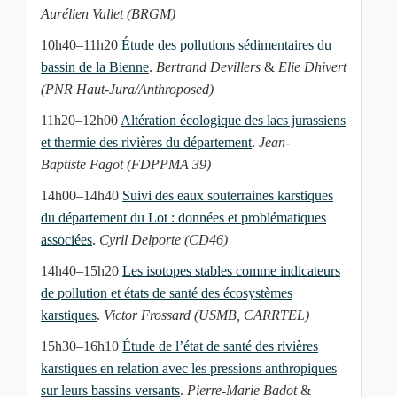
Aurélien Vallet (BRGM)
10h40–11h20
Étude des pollutions sédimentaires du
bassin de la Bienne
.
Bertrand Devillers
&
Elie Dhivert
(PNR Haut-Jura/Anthroposed)
11h20–12h00
Altération écologique des lacs jurassiens
et thermie des rivières du département
.
Jean-
Baptiste Fagot (FDPPMA 39)
14h00–14h40
Suivi des eaux souterraines karstiques
du département du Lot : données et problématiques
associées
.
Cyril Delporte (CD46)
14h40–15h20
Les isotopes stables comme indicateurs
de pollution et états de santé des écosystèmes
karstiques
.
Victor Frossard (USMB, CARRTEL)
15h30–16h10
Étude de l’état de santé des rivières
karstiques en relation avec les pressions anthropiques
sur leurs bassins versants
.
Pierre-Marie Badot
&