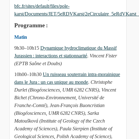
bfc.fr/sites/default/files/pole-
karst/Documents/JET/5eRDVKarst/2eCirculaire_5eRdVKarst
Programme :
Matin
9h30–10h15
Dynamique hydroclimatique du Massif
Jurassien : interactions et stationnarité
.
Vincent Fister
(EPTB Saône et Doubs)
10h00–10h30
Un ruisseau souterrain intra-morainique
dans le Jura : un cas unique au monde
.
Christophe
Durlet (Biogéosciences, UMR 6282 CNRS)
,
Vincent
Bichet (Chrono‑Environnement, Université de
Franche‑Comté)
,
Jean‑François Buoncristian
(Biogéosciences, UMR 6282 CNRS)
,
Sarka
Matoušková (Institute of Geology of the Czech
Academy of Sciences)
,
Paula Sierpien (Institute of
Geological Sciences, Polish Academy of Science)
,