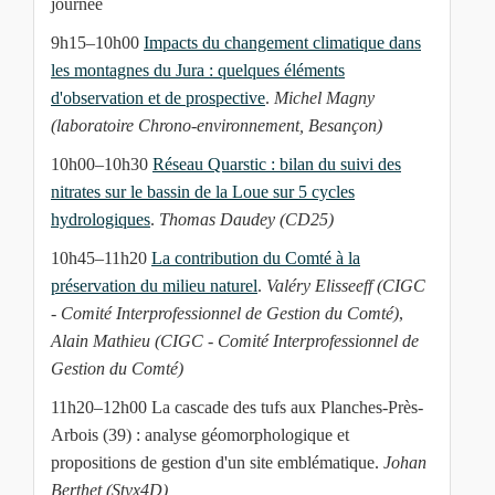
journée
9h15–10h00
Impacts du changement climatique dans
les montagnes du Jura : quelques éléments
d'observation et de prospective
.
Michel Magny
(laboratoire Chrono-environnement, Besançon)
10h00–10h30
Réseau Quarstic : bilan du suivi des
nitrates sur le bassin de la Loue sur 5 cycles
hydrologiques
.
Thomas Daudey (CD25)
10h45–11h20
La contribution du Comté à la
préservation du milieu naturel
.
Valéry Elisseeff (CIGC
- Comité Interprofessionnel de Gestion du Comté)
,
Alain Mathieu (CIGC - Comité Interprofessionnel de
Gestion du Comté)
11h20–12h00 La cascade des tufs aux Planches-Près-
Arbois (39) : analyse géomorphologique et
propositions de gestion d'un site emblématique.
Johan
Berthet (Styx4D)