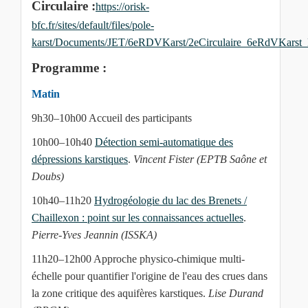
Circulaire :
https://orisk-
bfc.fr/sites/default/files/pole-
karst/Documents/JET/6eRDVKarst/2eCirculaire_6eRdVKarst
Programme :
Matin
9h30–10h00 Accueil des participants
10h00–10h40
Détection semi-automatique des
dépressions karstiques
.
Vincent Fister (EPTB Saône et
Doubs)
10h40–11h20
Hydrogéologie du lac des Brenets /
Chaillexon : point sur les connaissances actuelles
.
Pierre-Yves Jeannin (ISSKA)
11h20–12h00 Approche physico-chimique multi-
échelle pour quantifier l'origine de l'eau des crues dans
la zone critique des aquifères karstiques.
Lise Durand