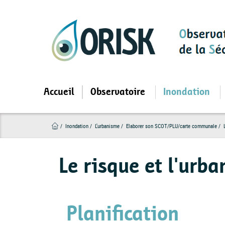
Aller
au
contenu
principal
Accueil
Observatoire
Inondation
Inondation
L'urbanisme
Elaborer son SCOT/PLU/carte communale
L
Le risque et l'urb
Planification