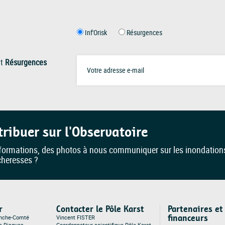
Inf'Orisk
Résurgences
t
Résurgences
tribuer sur l'Observatoire
formations, des photos à nous communiquer sur les inondation
cheresses ?
r
Contacter le Pôle Karst
Partenaires et
financeurs
anche-Comté
Vincent FISTER
es Risques
Coordonnateur scientifique Pôle Karst