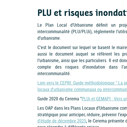
PLU et risques inondat
Le Plan Local d’Urbanisme définit un proj
intercommunalité (PLU/PLUi), réglemente l’utilis
d’urbanisme.
C'est le document sur lequel se basent le maire e
aussi le document auquel se réfèrent les pro
l’urbanisme, ainsi que les particuliers. Il est d
compte des risques d’inondation dans l’
intercommunalité.
Lien vers le CEPRI: Guide méthodologique " La p
locaux d'urbanisme communaux ou intercommu
Guide 2020 du Cerema "
PLUi et GEMAPI - Vers un
dans les Plans Locaux d’Urbanisme com
Les OAP
stratégique pour anticiper, réduire, prévenir l’ex
d'étude de décembre 2025
, le Cerema présente d
pour répondre à différents enjeux.