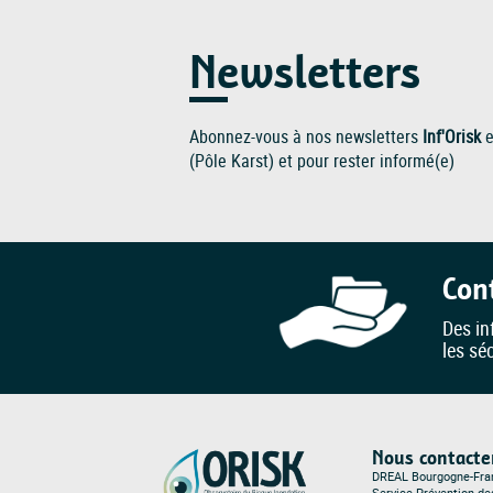
Newsletters
Abonnez-vous à nos newsletters
Inf'Orisk
e
(Pôle Karst) et pour rester informé(e)
Con
Des in
les sé
Nous contacte
DREAL Bourgogne-Fr
Service Prévention d