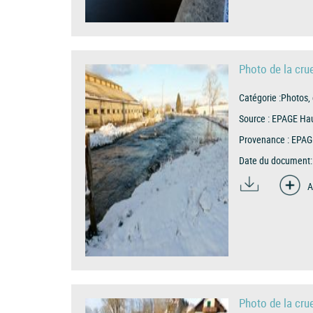
Photo de la cru
Catégorie :
Photos, 
Source :
EPAGE Hau
Provenance :
EPAG
Date du document:
A
Photo de la cru