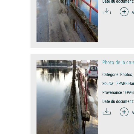
Date du document:
A
Photo de la cru
Catégorie :
Photos, 
Source :
EPAGE Hau
Provenance :
EPAG
Date du document:
A