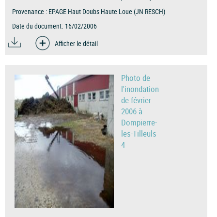
Provenance :
EPAGE Haut Doubs Haute Loue (JN RESCH)
Date du document:
16/02/2006
Afficher le détail
Photo de
l'inondation
de février
2006 à
Dompierre-
les-Tilleuls
4