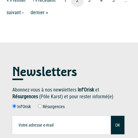
Première
« Premier
Page
‹ Précédent
Page
1
Page
2
Page
3
Page
4
Page
5
…
Page
Précédente
courante
Page
Suivant ›
Dernière
Dernier »
Suivante
Page
Newsletters
Abonnez-vous à nos newsletters
Inf'Orisk
et
Résurgences
(Pôle Karst) et pour rester informé(e)
Inf'Orisk
Résurgences
OK