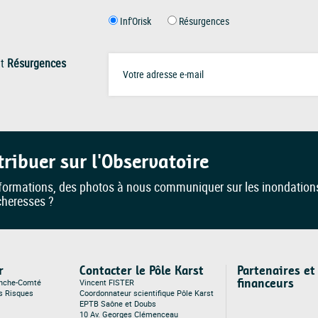
Inf'Orisk
Résurgences
t
Résurgences
tribuer sur l'Observatoire
formations, des photos à nous communiquer sur les inondation
cheresses ?
r
Contacter le Pôle Karst
Partenaires et
financeurs
anche-Comté
Vincent FISTER
es Risques
Coordonnateur scientifique Pôle Karst
EPTB Saône et Doubs
10 Av. Georges Clémenceau