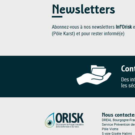
Newsletters
Abonnez-vous à nos newsletters
Inf'Orisk
e
(Pôle Karst) et pour rester informé(e)
Con
Des in
les sé
Nous contacte
DREAL Bourgogne-Fr
Service Prévention d
Pôle Viotte
5 voie Gisèle Halimi