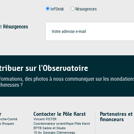
Inf'Orisk
Résurgences
t
Résurgences
tribuer sur l'Observatoire
formations, des photos à nous communiquer sur les inondation
cheresses ?
r
Contacter le Pôle Karst
Partenaires et
financeurs
anche-Comté
Vincent FISTER
es Risques
Coordonnateur scientifique Pôle Karst
EPTB Saône et Doubs
10 Av. Georges Clémenceau