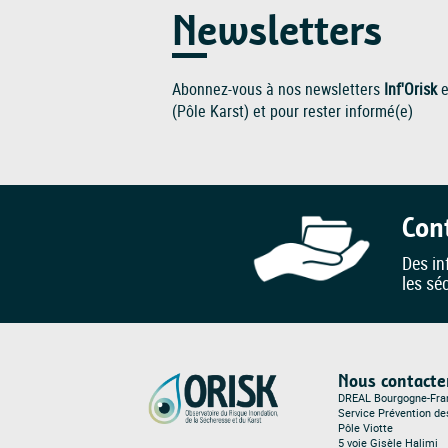
Newsletters
Abonnez-vous à nos newsletters
Inf'Orisk
e
(Pôle Karst) et pour rester informé(e)
Con
Des in
les sé
Nous contacte
DREAL Bourgogne-Fr
Service Prévention d
Pôle Viotte
5 voie Gisèle Halimi