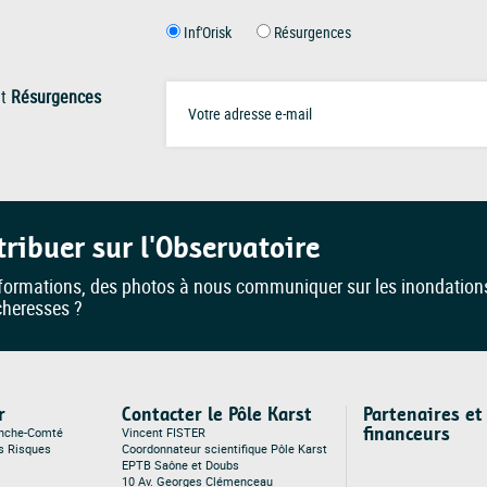
Inf'Orisk
Résurgences
t
Résurgences
tribuer sur l'Observatoire
formations, des photos à nous communiquer sur les inondation
cheresses ?
r
Contacter le Pôle Karst
Partenaires et
financeurs
anche-Comté
Vincent FISTER
es Risques
Coordonnateur scientifique Pôle Karst
EPTB Saône et Doubs
10 Av. Georges Clémenceau