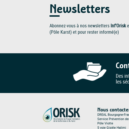
Newsletters
Abonnez-vous à nos newsletters
Inf'Orisk
e
(Pôle Karst) et pour rester informé(e)
Con
Des in
les sé
Nous contacte
DREAL Bourgogne-Fr
Service Prévention d
Pôle Viotte
5 voie Gisèle Halimi