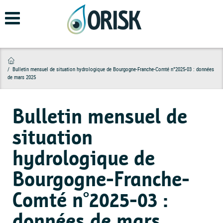
Aller
au
contenu
principal
Bulletin mensuel de situation hydrologique de Bourgogne-Franche-Comté n°2025-03 : données
de mars 2025
Bulletin mensuel de
situation
hydrologique de
Bourgogne-Franche-
Comté n°2025-03 :
données de mars