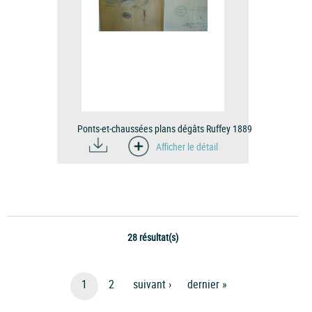
Ponts-et-chaussées plans dégâts Ruffey 1889
Afficher le détail
28 résultat(s)
Pagination
Page
1
Page
2
Page
Suivant ›
Dernière
Dernier »
courante
Suivante
Page