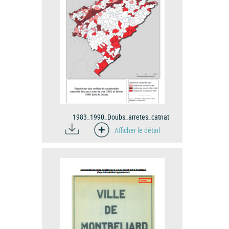
1983_1990_Doubs_arretes_catnat
Afficher le détail