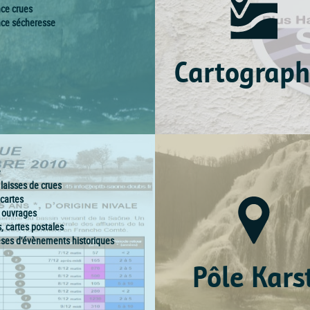
nce crues
nce sécheresse
Cartograph
e
 laisses de crues
 cartes
, ouvrages
, cartes postales
ses d'évènements historiques
Pôle Kars