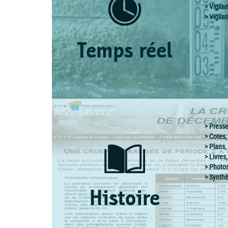
Vigila
Vigila
Temps réel
Press
Cotes,
Plans,
Livres
Photos
Synthè
Histoire