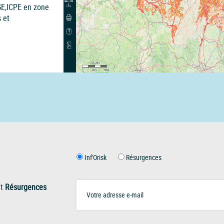
GE,ICPE en zone
 et
Inf'Orisk
Résurgences
t
Résurgences