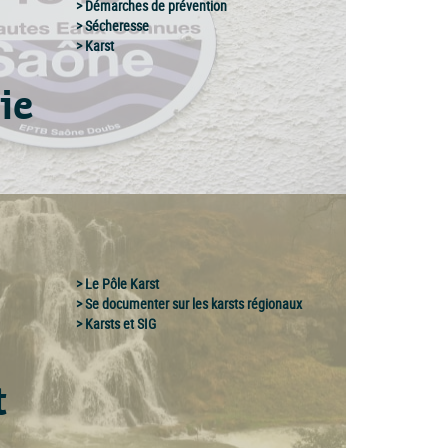
Démarches de prévention
Sécheresse
Karst
ie
Le Pôle Karst
Se documenter sur les karsts régionaux
Karsts et SIG
t