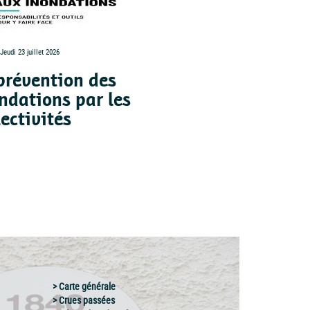
Jeudi 23 juillet 2026
Publié le Jeudi 23 juillet 2026
prévention des
Les inondati
ndations par les
ruissellemen
lectivités
Bourgogne-F
Comté
Carte générale
Crues passées