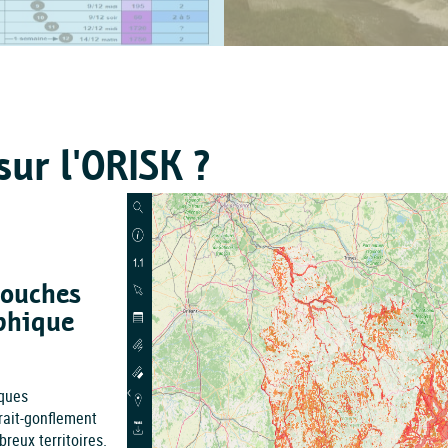
sur l'ORISK ?
couches
phique
sques
rait-gonflement
reux territoires.