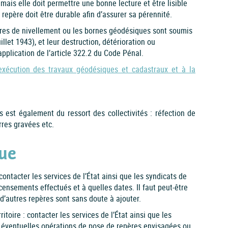
 mais elle doit permettre une bonne lecture et être lisible
 repère doit être durable afin d’assurer sa pérennité.
pères de nivellement ou les bornes géodésiques sont soumis
illet 1943), et leur destruction, détérioration ou
plication de l’article 322.2 du Code Pénal.
’exécution des travaux géodésiques et cadastraux et à la
ts est également du ressort des collectivités : réfection de
rres gravées etc.
rue
 contacter les services de l’État ainsi que les syndicats de
censements effectués et à quelles dates. Il faut peut-être
d’autres repères sont sans doute à ajouter.
itoire : contacter les services de l’État ainsi que les
s éventuelles opérations de pose de repères envisagées ou