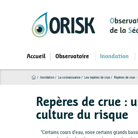
Aller
au
contenu
principal
Accueil
Observatoire
Inondation
Inondation
La connaissance
Les repères de crue
Repères de crue : 
Repères de crue : 
culture du risque
"Certains cours d’eau, voire certains grands bass