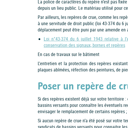
La police de caractères du repère n’est pas fixée
depuis un lieu public. Le matériau utilisé pour ce
Par ailleurs, les repères de crue, comme les re
à une servitude de droit public (loi 43-374 du 6 ju
déplacement peut être puni par une amende en ap
Loi n°43-374 du 6 juillet 1943 relative à l
conservation des signaux, bornes et repères
En cas de travaux sur le bâtiment
L'entretien et la protection des repères existan
plaques abîmées, réfection des peintures, de pie
Poser un repère de c
Si des repères existent déjà sur votre territoire :
bassins versants pour connaître les éventuels re
envisager le remplacement de certains repères ; 
Si aucun repère de crue n’a été posé sur votre terr
syndicats de bassins versants pour connaitre le