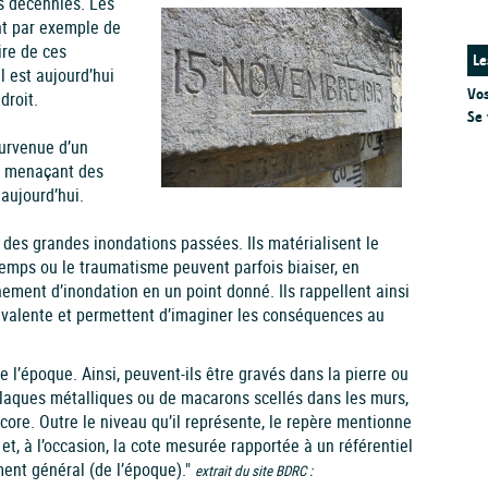
s décennies. Les
nt par exemple de
ire de ces
Le
l est aujourd’hui
Vos
droit.
Se 
survenue d’un
, menaçant des
aujourd’hui.
 des grandes inondations passées. Ils matérialisent le
emps ou le traumatisme peuvent parfois biaiser, en
ement d’inondation en un point donné. Ils rappellent ainsi
ivalente et permettent d’imaginer les conséquences au
 l’époque. Ainsi, peuvent-ils être gravés dans la pierre ou
plaques métalliques ou de macarons scellés dans les murs,
core. Outre le niveau qu’il représente, le repère mentionne
t, à l’occasion, la cote mesurée rapportée à un référentiel
ment général (de l’époque)."
extrait du site BDRC :