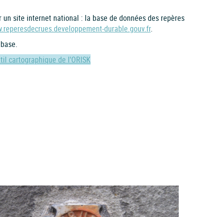
r un site internet national : la base de données des repères
w.reperesdecrues.developpement-durable.gouv.fr
.
 base.
util cartographique de l'ORISK