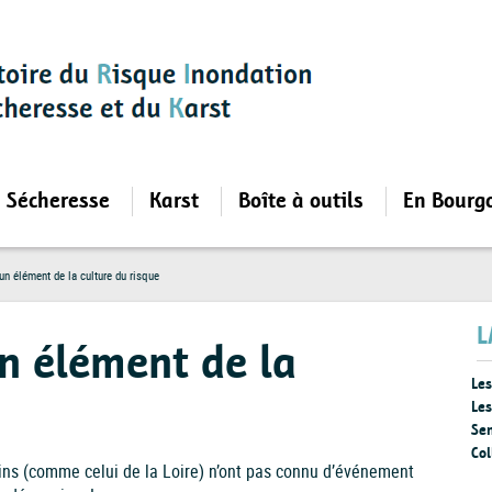
Sécheresse
Karst
Boîte à outils
En Bourg
un élément de la culture du risque
L
un élément de la
Les
Les
Sen
Col
ins (comme celui de la Loire) n’ont pas connu d’év
énement