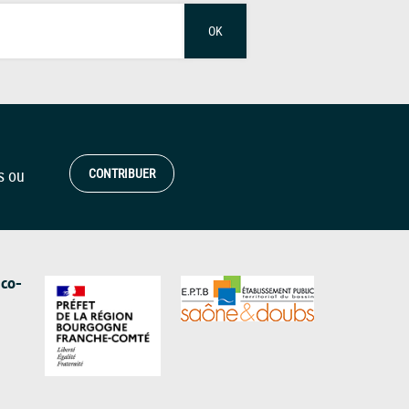
OK
s ou
CONTRIBUER
 co-