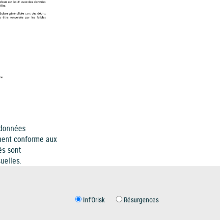
 données
ement conforme aux
és sont
uelles.
Inf'Orisk
Résurgences