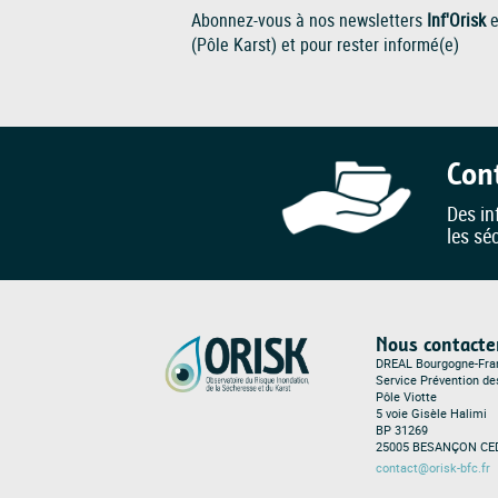
Abonnez-vous à nos newsletters
Inf'Orisk
e
(Pôle Karst) et pour rester informé(e)
Con
Des in
les sé
Nous contacte
DREAL Bourgogne-Fr
Service Prévention d
Pôle Viotte
5 voie Gisèle Halimi
BP 31269
25005 BESANÇON CE
contact@orisk-bfc.fr