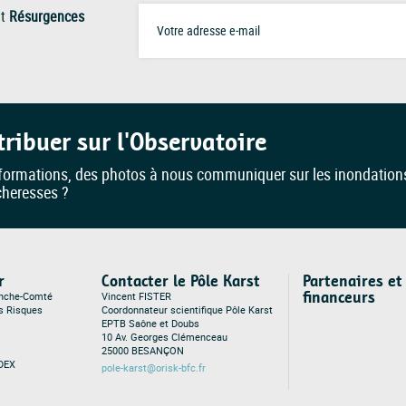
t
Résurgences
tribuer sur l'Observatoire
formations, des photos à nous communiquer sur les inondation
cheresses ?
r
Contacter le Pôle Karst
Partenaires et
financeurs
anche-Comté
Vincent FISTER
es Risques
Coordonnateur scientifique Pôle Karst
EPTB Saône et Doubs
10 Av. Georges Clémenceau
25000 BESANÇON
DEX
pole-karst@orisk-bfc.fr