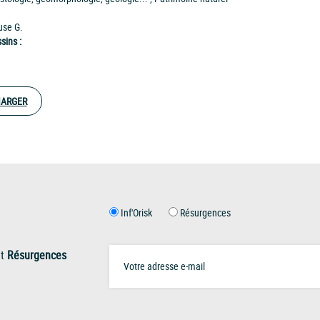
use G.
sins :
HARGER
Inf'Orisk
Résurgences
t
Résurgences