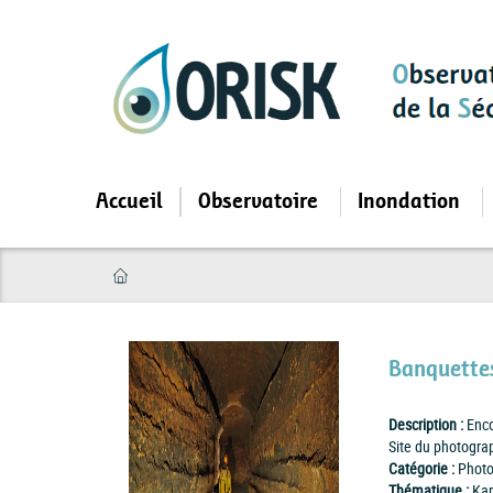
Aller
au
contenu
principal
Accueil
Observatoire
Inondation
Banquettes
Description :
Enco
Site du photogra
Catégorie :
Photo
Thématique :
Kar