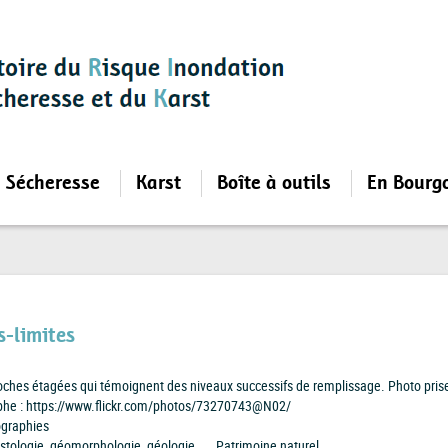
Sécheresse
Karst
Boîte à outils
En Bourg
-limites
ches étagées qui témoignent des niveaux successifs de remplissage. Photo prise 
phe : https://www.flickr.com/photos/73270743@N02/
graphies
stologie, géomorphologie, géologie... , Patrimoine naturel