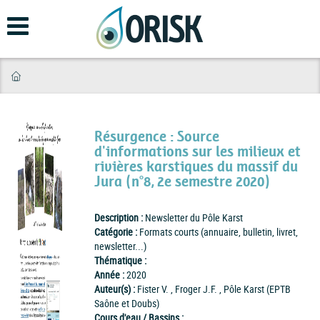
Aller
au
contenu
principal
Résurgence : Source
d'informations sur les milieux et
rivières karstiques du massif du
Jura (n°8, 2e semestre 2020)
Description :
Newsletter du Pôle Karst
Catégorie :
Formats courts (annuaire, bulletin, livret,
newsletter...)
Thématique :
Année :
2020
Auteur(s) :
Fister V. , Froger J.F. , Pôle Karst (EPTB
Saône et Doubs)
Cours d'eau / Bassins :