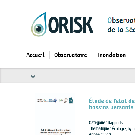
Aller
au
contenu
principal
Accueil
Observatoire
Inondation
Étude de l’état d
bassins versants.
Catégorie :
Rapports
Thématique :
Écologie, hydr
Année :
2020