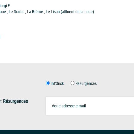
orgi F.
oue , Le Doubs , La Brême , Le Lison (affluent de la Loue)
Inf'Orisk
Résurgences
t
Résurgences