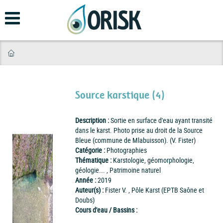
Aller
au
contenu
principal
Source karstique (4)
Description :
Sortie en surface d'eau ayant transité
dans le karst. Photo prise au droit de la Source
Bleue (commune de Mlabuisson). (V. Fister)
Catégorie :
Photographies
Thématique :
Karstologie, géomorphologie,
géologie... , Patrimoine naturel
Année :
2019
Auteur(s) :
Fister V. , Pôle Karst (EPTB Saône et
Doubs)
Cours d'eau / Bassins :