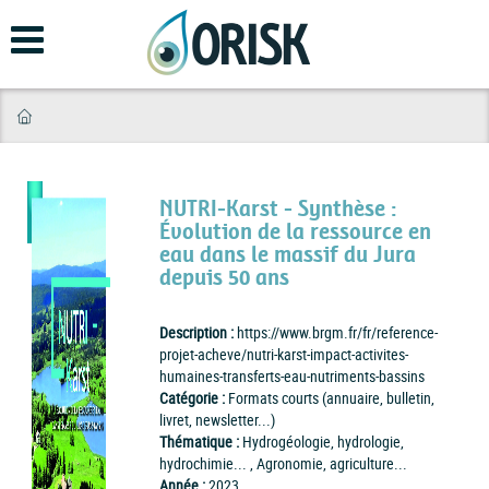
Aller
au
contenu
principal
NUTRI-Karst - Synthèse :
Évolution de la ressource en
eau dans le massif du Jura
depuis 50 ans
Description :
https://www.brgm.fr/fr/reference-
projet-acheve/nutri-karst-impact-activites-
humaines-transferts-eau-nutriments-bassins
Catégorie :
Formats courts (annuaire, bulletin,
livret, newsletter...)
Thématique :
Hydrogéologie, hydrologie,
hydrochimie... , Agronomie, agriculture...
Année :
2023