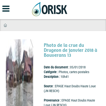
Aller
au
contenu
principal
Photo de la crue du
Drugeon de janvier 2018 à
Bouverans 13
Date du document :
05/01/2018
Catégorie :
Photos, cartes postales
Description :
10h41
Source :
EPAGE Haut Doubs Haute Loue
(JN RESCH)
Provenance :
EPAGE Haut Doubs Haute
Loue (JN RESCH)