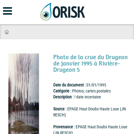
Aller
au
contenu
principal
Photo de la crue du Drugeon
de janvier 1995 à Rivière-
Drugeon 5
Date du document :
01/01/1995
Catégorie :
Photos, cartes postales
Description :
! date incertaine
Source :
EPAGE Haut Doubs Haute Loue (JN
RESCH)
Provenance :
EPAGE Haut Doubs Haute Loue
(JN RESCH)