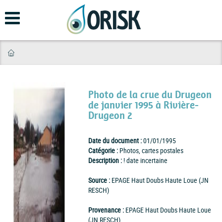
Aller
au
contenu
principal
Photo de la crue du Drugeon
de janvier 1995 à Rivière-
Drugeon 2
Date du document :
01/01/1995
Catégorie :
Photos, cartes postales
Description :
! date incertaine
Source :
EPAGE Haut Doubs Haute Loue (JN
RESCH)
Provenance :
EPAGE Haut Doubs Haute Loue
(JN RESCH)