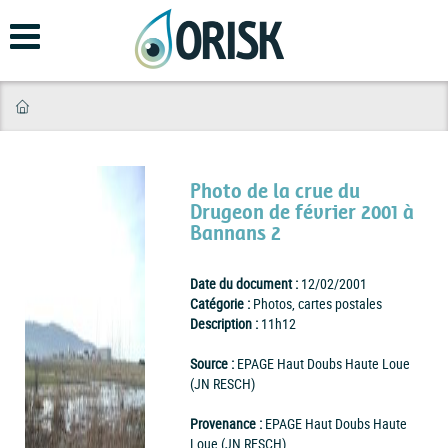
Aller
au
contenu
principal
Photo de la crue du
Drugeon de février 2001 à
Bannans 2
Date du document :
12/02/2001
Catégorie :
Photos, cartes postales
Description :
11h12
Source :
EPAGE Haut Doubs Haute Loue
(JN RESCH)
Provenance :
EPAGE Haut Doubs Haute
Loue (JN RESCH)