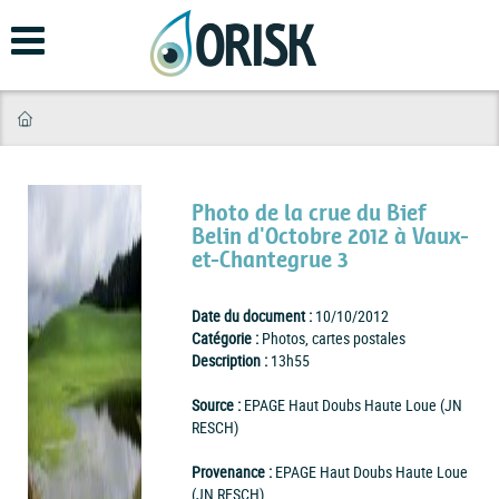
Aller
au
contenu
principal
Photo de la crue du Bief
Belin d'Octobre 2012 à Vaux-
et-Chantegrue 3
Date du document :
10/10/2012
Catégorie :
Photos, cartes postales
Description :
13h55
Source :
EPAGE Haut Doubs Haute Loue (JN
RESCH)
Provenance :
EPAGE Haut Doubs Haute Loue
(JN RESCH)