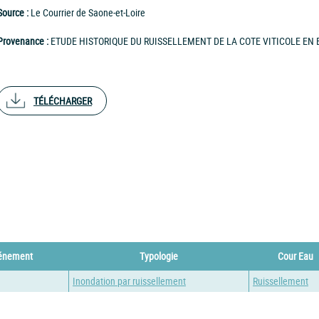
Source :
Le Courrier de Saone-et-Loire
Provenance :
ETUDE HISTORIQUE DU RUISSELLEMENT DE LA COTE VITICOLE EN 
TÉLÉCHARGER
vénement
Typologie
Cour Eau
Inondation par ruissellement
Ruissellement