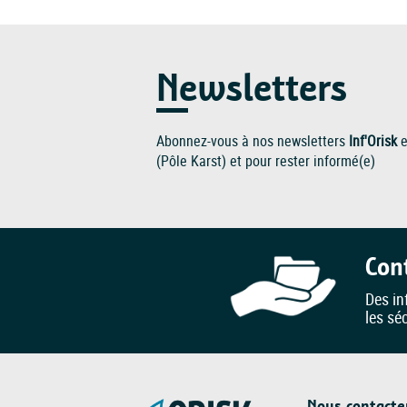
Newsletters
Abonnez-vous à nos newsletters
Inf'Orisk
e
(Pôle Karst) et pour rester informé(e)
Con
Des in
les sé
Nous contacte