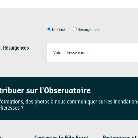
Inf'Orisk
Résurgences
t
Résurgences
tribuer sur l'Observatoire
formations, des photos à nous communiquer sur les inondation
cheresses ?
r
Contacter le Pôle Karst
Partenaires et