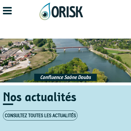
Aller
au
contenu
principal
Confluence Saône Doubs
Nos actualités
CONSULTEZ TOUTES LES ACTUALITÉS