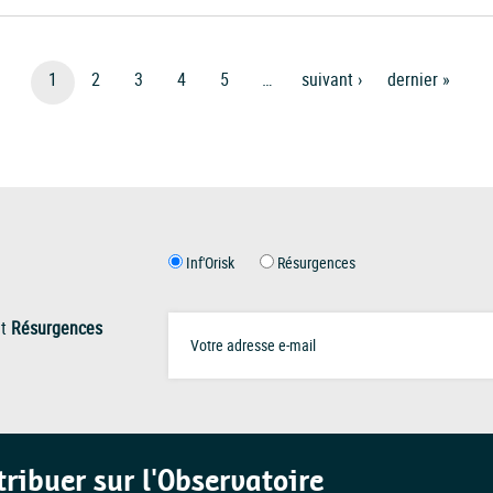
Page
1
Page
2
Page
3
Page
4
Page
5
…
Page
Suivant ›
Dernière
Dernier »
courante
Suivante
Page
Inf'Orisk
Résurgences
t
Résurgences
tribuer sur l'Observatoire