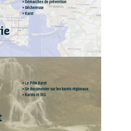
Démarches de prévention
Sécheresse
Karst
ie
Le Pôle Karst
Se documenter sur les karsts régionaux
Karsts et SIG
t