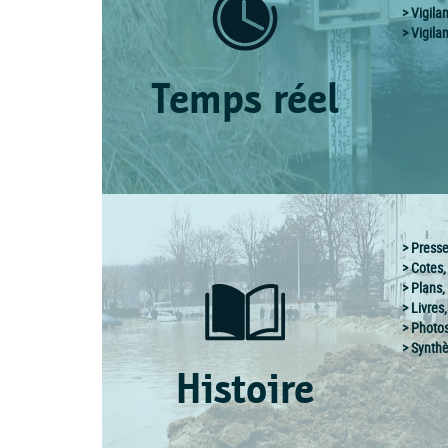
Vigila
Vigila
Temps réel
Press
Cotes,
Plans,
Livres
Photos
Synthè
Histoire