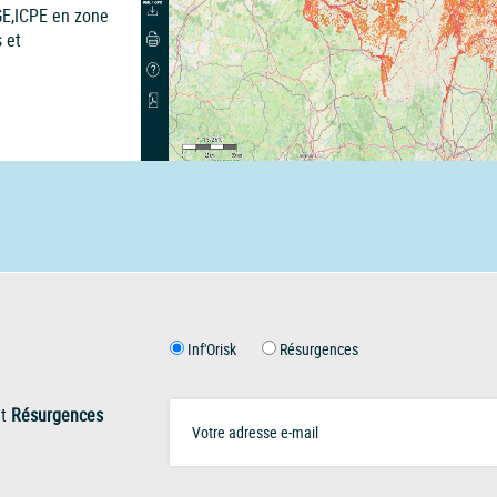
GE,ICPE en zone
 et
Inf'Orisk
Résurgences
t
Résurgences