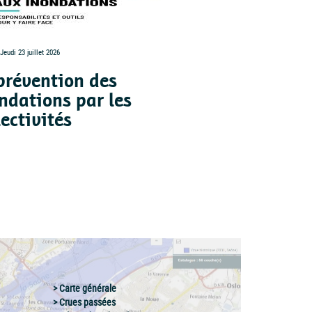
Jeudi 23 juillet 2026
Publié le Jeudi 23 juillet 2026
prévention des
Les inondati
ndations par les
ruissellemen
lectivités
Bourgogne-F
Comté
Carte générale
Crues passées