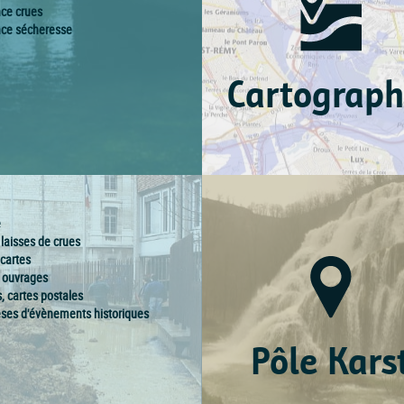
nce crues
nce sécheresse
Cartograph
e
 laisses de crues
 cartes
, ouvrages
, cartes postales
ses d'évènements historiques
Pôle Kars