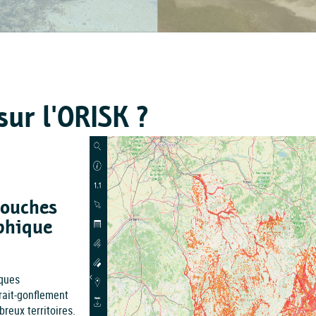
sur l'ORISK ?
couches
phique
sques
rait-gonflement
reux territoires.