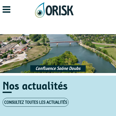
Aller
au
contenu
principal
Confluence Saône Doubs
Nos actualités
CONSULTEZ TOUTES LES ACTUALITÉS